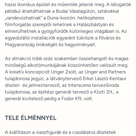
hazai ikonikus épület és műemlék jelenik meg. A látogatók
például átsétálhatnak a Budai Váralagúton, sztárokkal
„randevúzhatnak” a Duna-korzón, helikopteres
filmforgatás szereplői lehetnek a Halászbástyán és
elmerülhetnek a gyógyfürdők különleges világában is. Az
egyedülálló installációk egyaránt tükrözik a főváros és
Magyarország örökségét és hagyományait.
Az attrakció több száz szakember összehangolt és magas
minőségű alkotómunkájának köszönhetően valósult meg.
A kreatív koncepciót Unger Zsolt, az Unger and Partners
tulajdonosa jegyzi, a látványtervező Erkel László Kentaur
díszlet- és jelmeztervező, az Interscena tervezőiroda
tulajdonosa, az építész generál tervező a Közti Zrt., a
generál kivitelező pedig a Fodor Kft. volt.
TELE ÉLMÉNNYEL
A kiállításon a viaszfigurák és a csodálatos díszletek