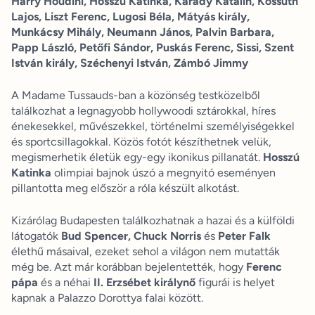
Harry Houdini, Hosszú Katinka, Karády Katalin, Kossuth
Lajos, Liszt Ferenc, Lugosi Béla, Mátyás király,
Munkácsy Mihály, Neumann János, Palvin Barbara,
Papp László, Petőfi Sándor, Puskás Ferenc, Sissi, Szent
István király, Széchenyi István, Zámbó Jimmy
A Madame Tussauds-ban a közönség testközelből
találkozhat a legnagyobb hollywoodi sztárokkal, híres
énekesekkel, művészekkel, történelmi személyiségekkel
és sportcsillagokkal. Közös fotót készíthetnek velük,
megismerhetik életük egy-egy ikonikus pillanatát.
Hosszú
Katinka
olimpiai bajnok úszó a megnyitó eseményen
pillantotta meg először a róla készült alkotást.
Kizárólag Budapesten találkozhatnak a hazai és a külföldi
látogatók
Bud Spencer, Chuck Norris
és
Peter Falk
élethű másaival, ezeket sehol a világon nem mutatták
még be. Azt már korábban bejelentették, hogy
Ferenc
pápa
és a néhai
II. Erzsébet királynő
figurái is helyet
kapnak a Palazzo Dorottya falai között.