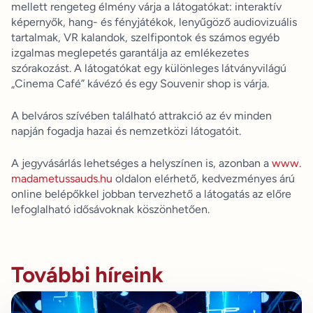
mellett rengeteg élmény várja a látogatókat: interaktív
képernyők, hang- és fényjátékok, lenyűgöző audiovizuális
tartalmak, VR kalandok, szelfipontok és számos egyéb
izgalmas meglepetés garantálja az emlékezetes
szórakozást. A látogatókat egy különleges látványvilágú
„Cinema Café” kávézó és egy Souvenir shop is várja.
A belváros szívében található attrakció az év minden
napján fogadja hazai és nemzetközi látogatóit.
A jegyvásárlás lehetséges a helyszínen is, azonban a
www.
madametussauds.hu
oldalon elérhető, kedvezményes árú
online belépőkkel jobban tervezhető a látogatás az előre
lefoglalható idősávoknak köszönhetően.
További híreink