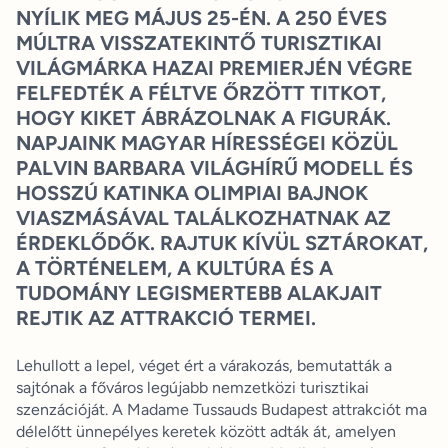
NYÍLIK MEG MÁJUS 25-ÉN. A 250 ÉVES
MÚLTRA VISSZATEKINTŐ TURISZTIKAI
VILÁGMÁRKA HAZAI PREMIERJÉN VÉGRE
FELFEDTÉK A FÉLTVE ŐRZÖTT TITKOT,
HOGY KIKET ÁBRÁZOLNAK A FIGURÁK.
NAPJAINK MAGYAR HÍRESSÉGEI KÖZÜL
PALVIN BARBARA VILÁGHÍRŰ MODELL ÉS
HOSSZÚ KATINKA OLIMPIAI BAJNOK
VIASZMÁSÁVAL TALÁLKOZHATNAK AZ
ÉRDEKLŐDŐK. RAJTUK KÍVÜL SZTÁROKAT,
A TÖRTÉNELEM, A KULTÚRA ÉS A
TUDOMÁNY LEGISMERTEBB ALAKJAIT
REJTIK AZ ATTRAKCIÓ TERMEI.
Lehullott a lepel, véget ért a várakozás, bemutatták a
sajtónak a főváros legújabb nemzetközi turisztikai
szenzációját. A Madame Tussauds Budapest attrakciót ma
délelőtt ünnepélyes keretek között adták át, amelyen