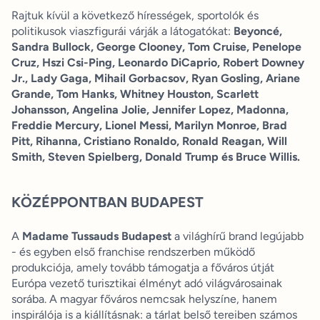
Rajtuk kívül a következő hírességek, sportolók és
politikusok viaszfigurái várják a látogatókat:
Beyoncé,
Sandra Bullock, George Clooney, Tom Cruise, Penelope
Cruz, Hszi Csi-Ping, Leonardo DiCaprio, Robert Downey
Jr., Lady Gaga, Mihail Gorbacsov, Ryan Gosling, Ariane
Grande, Tom Hanks, Whitney Houston, Scarlett
Johansson, Angelina Jolie, Jennifer Lopez, Madonna,
Freddie Mercury, Lionel Messi, Marilyn Monroe, Brad
Pitt, Rihanna, Cristiano Ronaldo, Ronald Reagan, Will
Smith, Steven Spielberg, Donald Trump és Bruce Willis.
KÖZÉPPONTBAN BUDAPEST
A
Madame Tussauds Budapest
a világhírű brand legújabb
- és egyben első franchise rendszerben működő
produkciója, amely tovább támogatja a főváros útját
Európa vezető turisztikai élményt adó világvárosainak
sorába. A magyar főváros nemcsak helyszíne, hanem
inspirálója is a kiállításnak: a tárlat belső tereiben számos