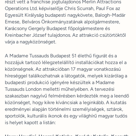
részt vett a franchise jogtulajdonos Merlin Attractions
Operations Ltd. képviselője Chris Scurrah, Paul Fox az
Egyesült Királyság budapesti nagykövete, Balogh-Madár
Emese, Belváros Önkormányzatának alpolgármestere,
Karácsony Gergely Budapest főpolgármestere és
Kreinbacher József tulajdonos. Az attrakció csütörtöktől
várja a nagyközönséget.
A Madame Tussauds Budapest 51 élethű figurát és a
hozzájuk tartozó lélegzetelállító installációkat hozza el a
közönségnek. Az attrakcióban 17 magyar vonatkozású
híreséggel találkozhatnak a látogatók, melyek kizárólag a
budapesti produkció igényére készültek a Madame
Tussauds London melletti műhelyében. A tervezési
szakaszban nagyívű felmérésben kérdezték meg a leendő
közönséget, hogy kikre kíváncsiak a leginkább. A kutatás
eredményei alapján történelmi személyiségek, sztárok,
sportolók, kulturális ikonok és egy világhírű magyar tudós
is helyet kapott a listán: