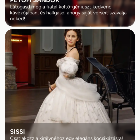
PETŐFI SÁNDOR
Látogasd meg a fiatal költő-géniuszt kedvenc
kávézójában, és hallgasd, ahogy saját verseit szavalja
neked!
SISSI
Csatlakozz a királynéhoz egy elegáns kocsikázásra!