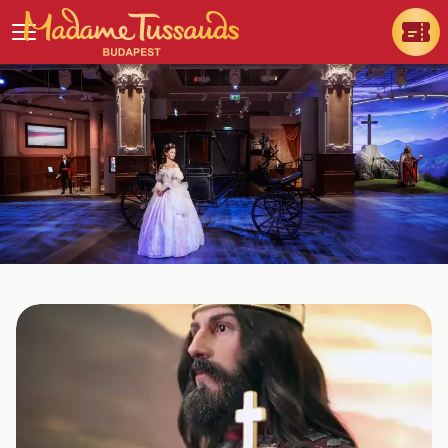
Hungarian Spirit
Találkozz a magyar történelem nagy alakjaival!