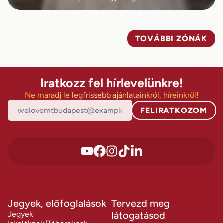
TOVÁBBI ZÓNÁK
Iratkozz fel hírlevelünkre!
Ne maradj le legfrissebb ajánlatainkról, híreinkről!
FELIRATKOZOM
Jegyek, előfoglalások
Tervezd meg
Jegyek
látogatásod