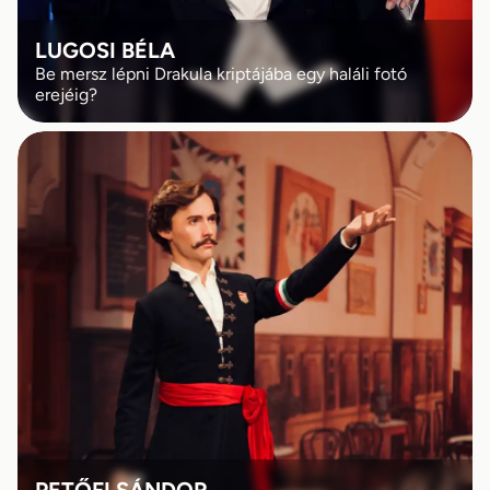
LUGOSI BÉLA
Be mersz lépni Drakula kriptájába egy haláli fotó
erejéig?